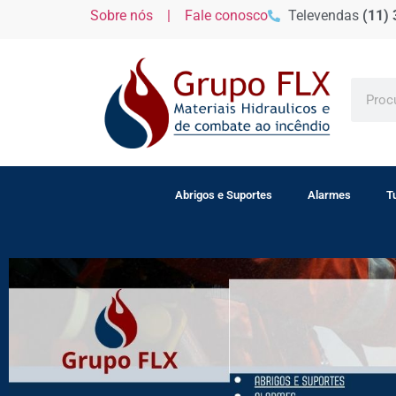
Sobre nós |
Fale conosco
Televendas
(11)
Abrigos e Suportes
Alarmes
T
MATE
MATE
MATE