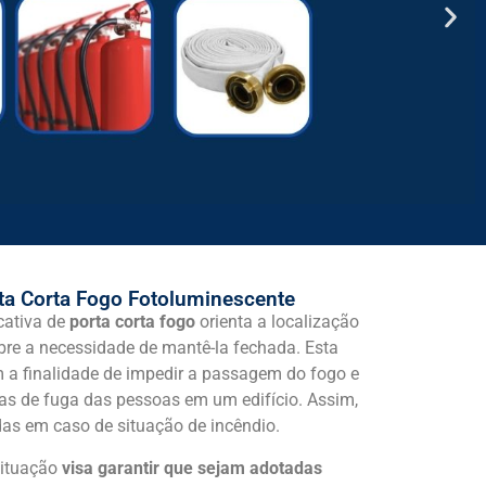
INCÊNDIO
INCÊNDIO
INCÊNDIO
Sinalização
Sinalização
Sinalização
rta Corta Fogo Fotoluminescente
cativa de
porta corta fogo
orienta a localização
obre a necessidade de mantê-la fechada. Esta
om a finalidade de impedir a passagem do fogo e
tas de fuga das pessoas em um edifício. Assim,
as em caso de situação de incêndio.
situação
visa garantir que sejam adotadas