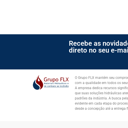
Recebe as novidad
direto no seu e-mai
O Grupo FLX mantém seu comprom
com a qualidade em todos os seus
A empresa dedica recursos signific
que suas soluções hidráulicas at
padrões da indústria. A busca pela
evidente em cada etapa do proces
desde a concepção até a entrega fi