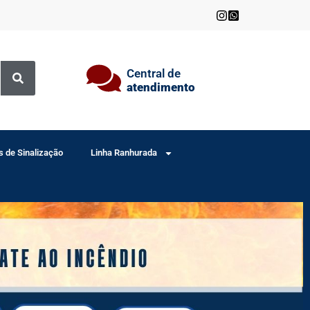
Central de
atendimento
s de Sinalização
Linha Ranhurada
ÊNDIO
ÊNDIO
ÊNDIO
L
L
L