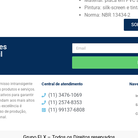
Material: placa em PVC 
Pintura: silk-screen e ti
Norma: NBR 13434-2
SO
es
l
isso intransigente
Central de atendimento
Nav
 produtos e serviços.
(11) 3476-1069
ativos para garantir
I
endam aos mais altos
(11) 2574-8353​
S
 excelência é
(11) 99137-6808​
so de produção,
C
nal.
Grupo FLX – Todos os Direitos reservados