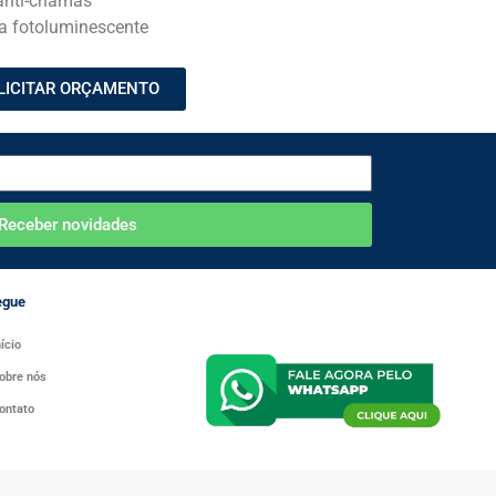
anti-chamas
nta fotoluminescente
LICITAR ORÇAMENTO
Receber novidades
egue
nício
obre nós
ontato