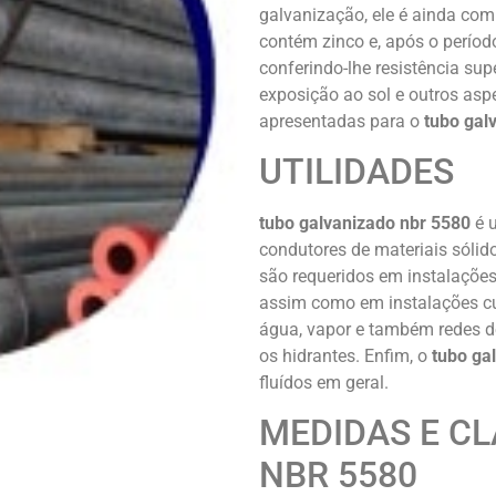
galvanização, ele é ainda c
contém zinco e, após o perío
conferindo-lhe resistência sup
exposição ao sol e outros asp
apresentadas para o
tubo gal
UTILIDADES
tubo galvanizado nbr 5580
é u
condutores de materiais sólido
são requeridos em instalações 
assim como em instalações cuj
água, vapor e também redes de
os hidrantes. Enfim, o
tubo ga
fluídos em geral.
MEDIDAS E C
NBR 5580