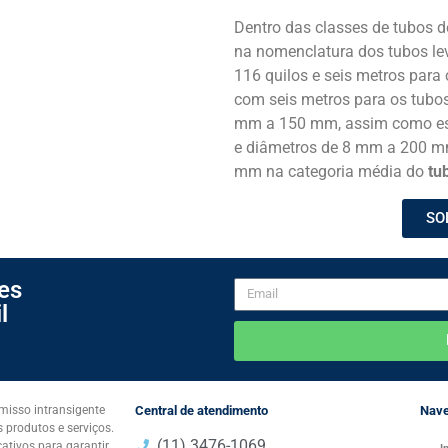
Dentro das classes de tubos d
na nomenclatura dos tubos le
116 quilos e seis metros para 
com seis metros para os tubo
mm a 150 mm, assim como esp
e diâmetros de 8 mm a 200 m
mm na categoria média do
tu
SO
es
l
isso intransigente
Central de atendimento
Nav
 produtos e serviços.
(11) 3476-1069
ativos para garantir