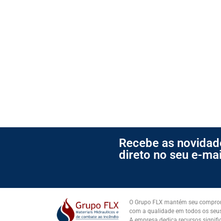
Recebe as novidad
direto no seu e-mai
O Grupo FLX mantém seu comprom
com a qualidade em todos os seus
A empresa dedica recursos signific