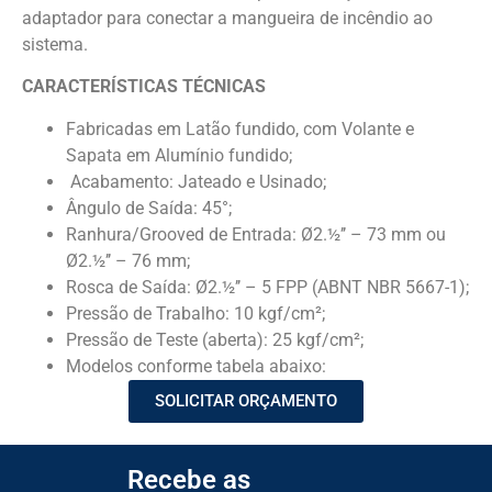
adaptador para conectar a mangueira de incêndio ao
sistema.
CARACTERÍSTICAS TÉCNICAS
Fabricadas em Latão fundido, com Volante e
Sapata em Alumínio fundido;
Acabamento: Jateado e Usinado;
Ângulo de Saída: 45°;
Ranhura/Grooved de Entrada: Ø2.½’’ – 73 mm ou
Ø2.½’’ – 76 mm;
Rosca de Saída: Ø2.½’’ – 5 FPP (ABNT NBR 5667-1);
Pressão de Trabalho: 10 kgf/cm²;
Pressão de Teste (aberta): 25 kgf/cm²;
Modelos conforme tabela abaixo:
SOLICITAR ORÇAMENTO
Recebe as